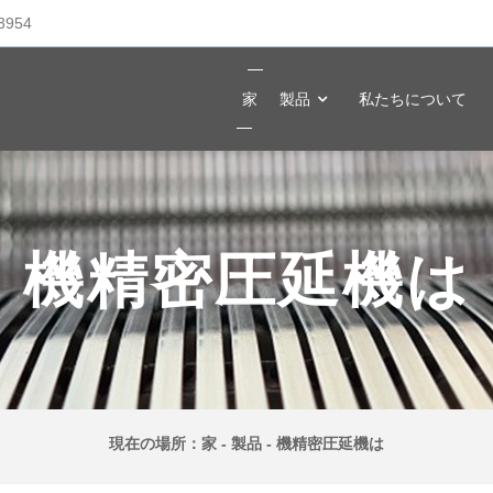
3954
家
製品
私たちについて
機精密圧延機は
現在の場所：
家
-
製品
-
機精密圧延機は