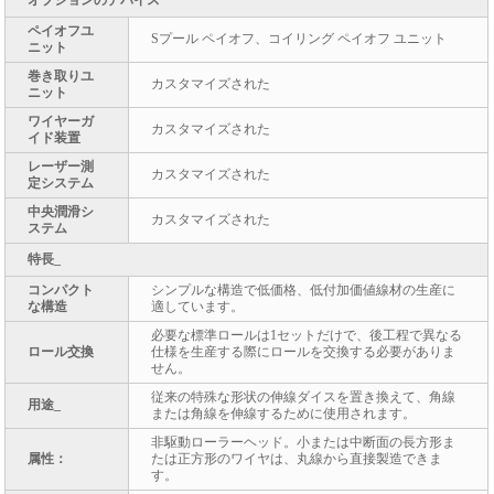
オプションのデバイス
ペイオフユ
Sプール ペイオフ、コイリング ペイオフ ユニット
ニット
巻き取りユ
カスタマイズされた
ニット
ワイヤーガ
カスタマイズされた
イド装置
レーザー測
カスタマイズされた
定システム
中央潤滑シ
カスタマイズされた
ステム
特長_
コンパクト
シンプルな構造で低価格、低付加価値線材の生産に
な構造
適しています。
必要な標準ロールは1セットだけで、後工程で異なる
ロール交換
仕様を生産する際にロールを交換する必要がありま
せん。
従来の特殊な形状の伸線ダイスを置き換えて、角線
用途_
または角線を伸線するために使用されます。
非駆動ローラーヘッド。小または中断面の長方形ま
属性：
たは正方形のワイヤは、丸線から直接製造できま
す。