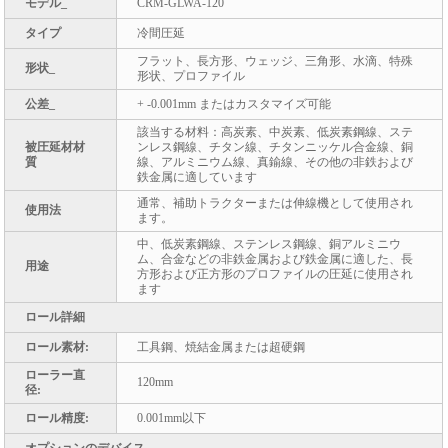
モデル_
CRM-GLWA-120
タイプ
冷間圧延
フラット、長方形、ウェッジ、三角形、水滴、特殊
形状_
形状、プロファイル
公差_
+ -0.001mm またはカスタマイズ可能
該当する材料：高炭素、中炭素、低炭素鋼線、ステ
被圧延材材
ンレス鋼線、チタン線、チタンニッケル合金線、銅
質
線、アルミニウム線、真鍮線、その他の非鉄および
鉄金属に適しています
通常、補助トラクターまたは伸線機として使用され
使用法
ます。
中、低炭素鋼線、ステンレス鋼線、銅アルミニウ
ム、合金などの非鉄金属および鉄金属に適した、長
用途
方形および正方形のプロファイルの圧延に使用され
ます
ロール詳細
ロール素材:
工具鋼、焼結金属または超硬鋼
ローラー直
120mm
径:
ロール精度:
0.001mm以下