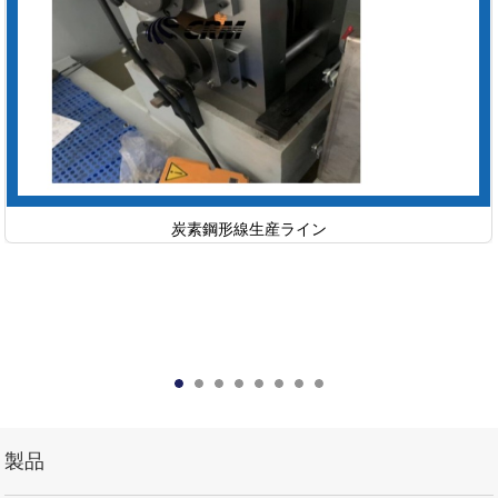
炭素鋼形線生産ライン
製品