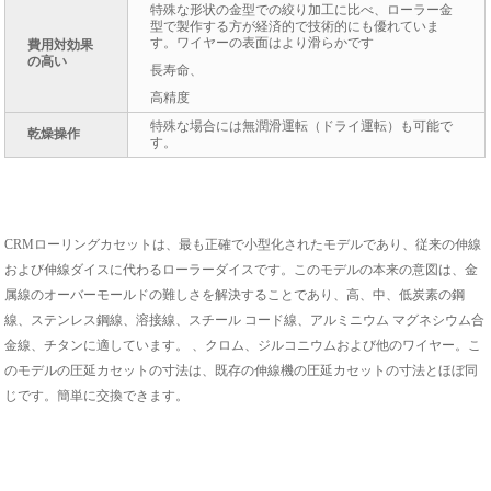
特殊な形状の金型での絞り加工に比べ、ローラー金
型で製作する方が経済的で技術的にも優れていま
す。ワイヤーの表面はより滑らかです
費用対効果
の高い
長寿命、
高精度
特殊な場合には無潤滑運転（ドライ運転）も可能で
乾燥操作
す。
CRMローリングカセットは、最も正確で小型化されたモデルであり、従来の伸線
および伸線ダイスに代わるローラーダイスです。このモデルの本来の意図は、金
属線のオーバーモールドの難しさを解決することであり、高、中、低炭素の鋼
線、ステンレス鋼線、溶接線、スチール コード線、アルミニウム マグネシウム合
金線、チタンに適しています。 、クロム、ジルコニウムおよび他のワイヤー。こ
のモデルの圧延カセットの寸法は、既存の伸線機の圧延カセットの寸法とほぼ同
じです。簡単に交換できます。