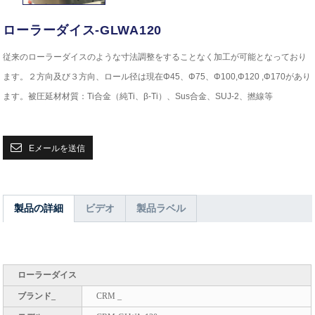
ローラーダイス-GLWA120
従来のローラーダイスのような寸法調整をすることなく加工が可能となっており
ます。２方向及び３方向、ロール径は現在Φ45、Φ75、Φ100,Φ120 ,Φ170があり
ます。
被圧延材材質：Ti合金（純Ti、β-Ti）、Sus合金、SUJ-2、撚線等
Eメールを送信
製品の詳細
ビデオ
製品ラベル
ローラーダイス
ブランド_
CRM _