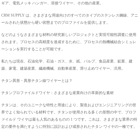
ギア、電気メッキ ハンガー、溶接ワイヤー、その他の産業。
CRM SUPPLY は、さまざまな用途向けのすべてのタイプのステンレス鋼線、アニ
ールされた状態から硬い状態までのプロファイルを提供します。
などのようなさまざまな材料の研究新しいプロジェクトと実現可能性調査に使用
されます。プロセスの高精度を達成するために、プロセスの熱機械結合シミュレ
ーションを実行することが可能です。
私たちは現在、石油化学、石油・ガス、水、紙、パルプ、食品産業、鉱業、建
築、家電、建築産業、繊維機械、自動車産業、滑り止めワイヤー、汎用。
チタン異形・異形チタン線ワイヤーとは？
チタンプロファイルドワイヤ：さまざまな産業向けの革新的な素材
チタンは、そのユニークな特性と用途により、製造およびエンジニアリングの世
界でよく知られている材料です。チタンが使用される多くの形態の中で、プロフ
ァイルド ワイヤは最も人気のあるものの 1 つです。これは、さまざまな業界の特
定の要件を満たすように特別に設計および成形されたチタン ワイヤの一種です。