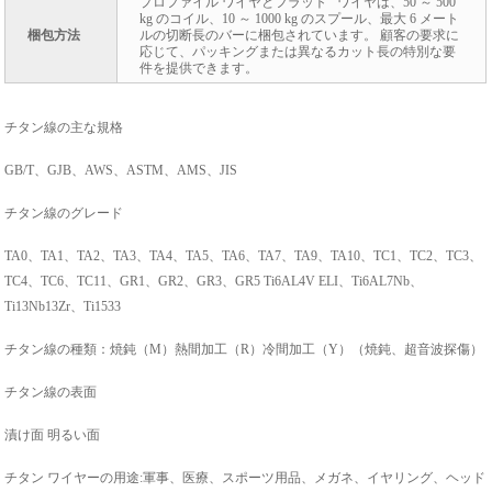
プロファイル ワイヤとフラット ワイヤは、50 ～ 500
kg のコイル、10 ～ 1000 kg のスプール、最大 6 メート
梱包方法
ルの切断長のバーに梱包されています。 顧客の要求に
応じて、パッキングまたは異なるカット長の特別な要
件を提供できます。
チタン線の主な規格
GB/T、GJB、AWS、ASTM、AMS、JIS
チタン線のグレード
TA0、TA1、TA2、TA3、TA4、TA5、TA6、TA7、TA9、TA10、TC1、TC2、TC3、
TC4、TC6、TC11、GR1、GR2、GR3、GR5 Ti6AL4V ELI、Ti6AL7Nb、
Ti13Nb13Zr、Ti1533
チタン線の種類：焼鈍（M）熱間加工（R）冷間加工（Y）（焼鈍、超音波探傷）
チタン線の表面
漬け面 明るい面
チタン ワイヤーの用途:軍事、医療、スポーツ用品、メガネ、イヤリング、ヘッド