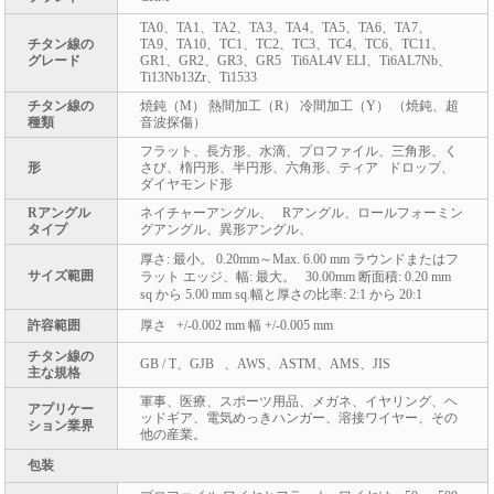
TA0、TA1、TA2、TA3、TA4、TA5、TA6、TA7、
チタン線の
TA9、TA10、TC1、TC2、TC3、TC4、TC6、TC11、
グレード
GR1、GR2、GR3、GR5 Ti6AL4V ELI、Ti6AL7Nb、
Ti13Nb13Zr、Ti1533
チタン線の
焼鈍（M） 熱間加工（R） 冷間加工（Y） （焼鈍、超
種類
音波探傷）
フラット、長方形、水滴、プロファイル、三角形、く
形
さび、楕円形、半円形、六角形、ティア ドロップ、
ダイヤモンド形
Rアングル
ネイチャーアングル、 Rアングル、ロールフォーミン
タイプ
グアングル、異形アングル、
厚さ: 最小。 0.20mm～Max. 6.00 mm ラウンドまたはフ
サイズ範囲
ラット エッジ、幅: 最大。 30.00mm 断面積: 0.20 mm
sq から 5.00 mm sq.幅と厚さの比率: 2:1 から 20:1
許容範囲
厚さ +/-0.002 mm 幅 +/-0.005 mm
チタン線の
GB / T、GJB 、AWS、ASTM、AMS、JIS
主な規格
軍事、医療、スポーツ用品、メガネ、イヤリング、ヘ
アプリケー
ッドギア、電気めっきハンガー、溶接ワイヤー、その
ション業界
他の産業。
包装