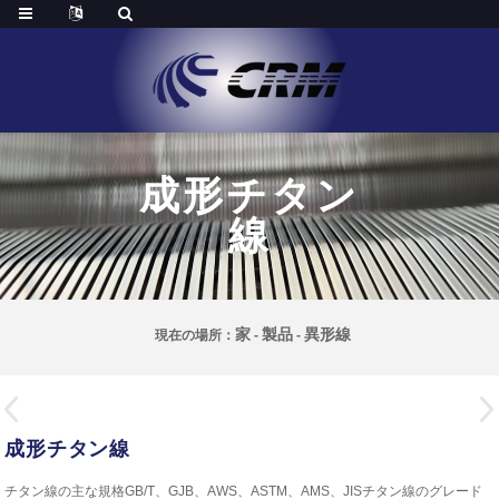
成形チタン
線
家
製品
異形線
現在の場所：
-
-
成形チタン線
チタン線の主な規格
GB/T、GJB、AWS、ASTM、AMS、JIS
チタン線のグレード