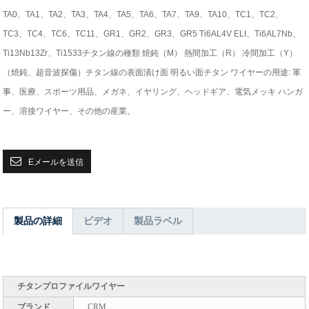
TA0、TA1、TA2、TA3、TA4、TA5、TA6、TA7、TA9、TA10、TC1、TC2、
TC3、TC4、TC6、TC11、GR1、GR2、GR3、GR5 Ti6AL4V ELI、Ti6AL7Nb、
Ti13Nb13Zr、Ti1533
チタン線の種類 焼鈍（M） 熱間加工（R） 冷間加工（Y）
（焼鈍、超音波探傷）
チタン線の表面
漬け面 明るい面
チタン ワイヤーの用途: 軍
事、医療、スポーツ用品、メガネ、イヤリング、ヘッドギア、電気メッキ ハンガ
ー、溶接ワイヤー、その他の産業。
Eメールを送信
製品の詳細
ビデオ
製品ラベル
チタンプロファイルワイヤー
ブランド
CRM