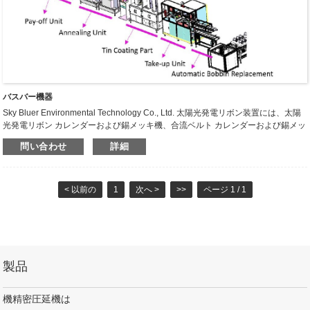
バスバー機器
Sky Bluer Environmental Technology Co., Ltd. 太陽光発電リボン装置には、太陽
光発電リボン カレンダーおよび錫メッキ機、合流ベルト カレンダーおよび錫メッ
キ機、窒素保護付きアニーリング装置、錫メッキ機、精密ケーブル巻き戻し機、
問い合わせ
詳細
精密ペイオフ マシン、精密テイクが含まれます。アップマシンなど装置によって
生産される製品は、エレクトロニクス、医療、太陽光発電、自動車、鉱業、日用
品などの分野に適しています。お客様のニーズに合わせて、プラント全体を設
計・計画することができます。
< 以前の
1
次へ >
>>
ページ 1 / 1
製品
機精密圧延機は