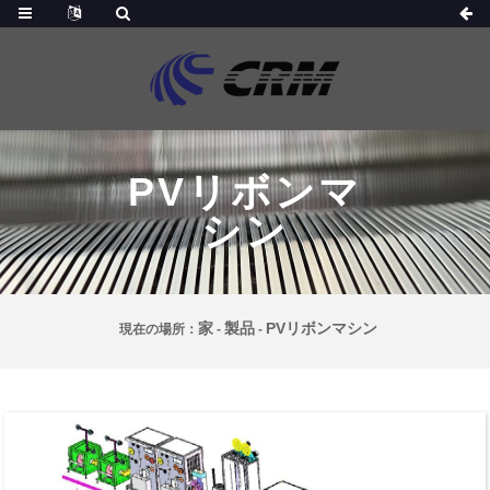
PVリボンマ
シン
家
製品
PVリボンマシン
現在の場所：
-
-