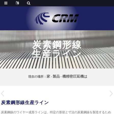
炭素鋼形線
生産ライン
家
製品
機精密圧延機は
現在の場所：
-
-
炭素鋼形線生産ライン
炭素鋼線のワイヤー成形ラインは、特定の形状と寸法の炭素鋼線を製造するため