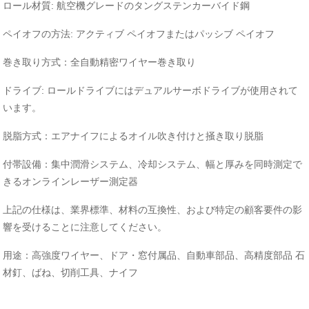
ロール材質: 航空機グレードのタングステンカーバイド鋼
ペイオフの方法: アクティブ ペイオフまたはパッシブ ペイオフ
巻き取り方式：全自動精密ワイヤー巻き取り
ドライブ: ロールドライブにはデュアルサーボドライブが使用されて
います。
脱脂方式：エアナイフによるオイル吹き付けと掻き取り脱脂
付帯設備：集中潤滑システム、冷却システム、幅と厚みを同時測定で
きるオンラインレーザー測定器
上記の仕様は、業界標準、材料の互換性、および特定の顧客要件の影
響を受けることに注意してください。
用途：高強度ワイヤー、ドア
・
窓付属品、自動車部品、高精度部品 石
材釘、ばね、切削工具、ナイフ