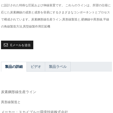
に設計された特殊な圧延および伸線装置です。 これらのラインは、所望の仕様に
応じた炭素鋼線の成形と成形を容易にするさまざまなコンポーネントとプロセス
で構成されています。炭素鋼形線生産ライン,異形線製造と,硬鋼線や異形線,平線
の角線製造方法,異型線製作用圧延機
Eメールを送信
製品の詳細
ビデオ
製品ラベル
炭素鋼形線生産ライン
異形線製造と
メーカー：スカイブルー環境技術株式会社