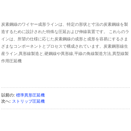
炭素鋼線のワイヤー成形ラインは、特定の形状と寸法の炭素鋼線を製
造するために設計された特殊な圧延および伸線装置です。 これらのラ
インは、所望の仕様に応じた炭素鋼線の成形と成形を容易にするさま
ざまなコンポーネントとプロセスで構成されています。
炭素鋼形線生
産ライン,異形線製造と,硬鋼線や異形線,平線の角線製造方法,異型線製
作用圧延機
以前の:
標準異形圧延機
次へ:
ストリップ圧延機