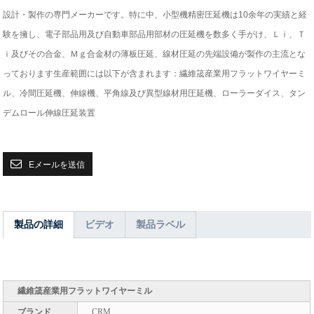
設計・製作の専門メーカーです。特に中、小型機精密圧延機は10余年の実績と経
験を擁し、電子部品用及び自動車部品用部材の圧延機を数多く手がけ、Ｌｉ、Ｔ
ｉ及びその合金、Ｍｇ合金材の薄板圧延、線材圧延の先端設備が製作の主流とな
っております
生産範囲には以下が含まれます：繊維筬産業用フラットワイヤーミ
ル、冷間圧延機、伸線機、平角線及び異型線材用圧延機、ローラーダイス、タン
デムロール伸線圧延装置
Eメールを送信
製品の詳細
ビデオ
製品ラベル
繊維筬産業用フラットワイヤーミル
ブランド
CRM