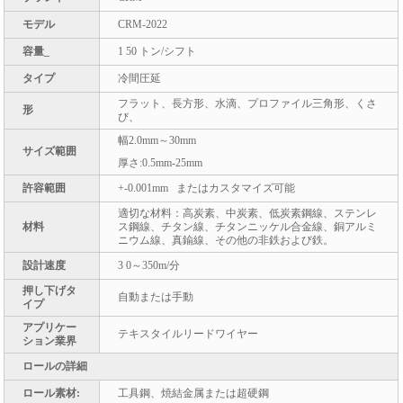
モデル
CRM-2022
容量_
1 50 トン/シフト
タイプ
冷間圧延
フラット、長方形、水滴、プロファイル三角形、くさ
形
び、
幅2.0mm～30mm
サイズ範囲
厚さ:0.5mm-25mm
許容範囲
+-0.001mm またはカスタマイズ可能
適切な材料：高炭素、中炭素、低炭素鋼線、ステンレ
材料
ス鋼線、チタン線、チタンニッケル合金線、銅アルミ
ニウム線、真鍮線、その他の非鉄および鉄。
設計速度
3 0～350m/分
押し下げタ
自動または手動
イプ
アプリケー
テキスタイルリードワイヤー
ション業界
ロールの詳細
ロール素材:
工具鋼、焼結金属または超硬鋼