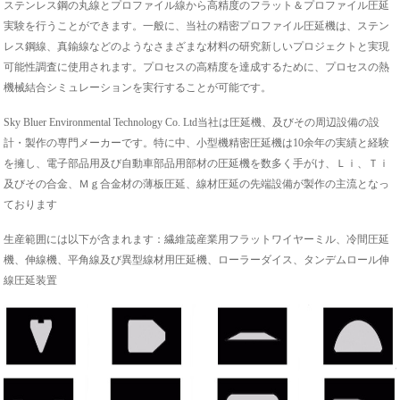
ステンレス鋼の丸線とプロファイル線から高精度のフラット＆プロファイル圧延
実験を行うことができます。一般に、当社の精密プロファイル圧延機は、ステン
レス鋼線、真鍮線などのようなさまざまな材料の研究新しいプロジェクトと実現
可能性調査に使用されます。プロセスの高精度を達成するために、プロセスの熱
機械結合シミュレーションを実行することが可能です。
Sky Bluer Environmental Technology Co. Ltd当社は圧延機、及びその周辺設備の設
計
・
製作の専門メーカーです。特に中、小型機精密圧延機は
10余年の実績と経験
を擁し、電子部品用及び自動車部品用部材の圧延機を数多く手がけ、Ｌｉ、Ｔｉ
及びその合金、Ｍｇ合金材の薄板圧延、線材圧延の先端設備が製作の主流となっ
ております
生産範囲には以下が含まれます：繊維筬産業用フラットワイヤーミル
、
冷間圧延
機、伸線機、平角線及び異型線材用圧延機、ローラーダイス、タンデムロール伸
線圧延装置