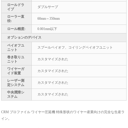
ロールドラ
ダブルサーブ
イブ
ローラー直
60mm～350mm
径:
ロール精度:
0.001mm以下
オプションのデバイス
ペイオフユ
スプールペイオフ、コイリングペイオフユニット
ニット
巻き取りユ
カスタマイズされた
ニット
ワイヤーガ
カスタマイズされた
イド装置
レーザー測
カスタマイズされた
定システム
中央潤滑シ
カスタマイズされた
ステム
CRM プロファイル ワイヤー圧延機 特殊形状のワイヤー産業向けの完全な生産ラ
イン。