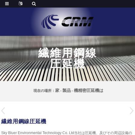
繊維用鋼線
圧延機
家
製品
機精密圧延機は
現在の場所：
-
-
繊維用鋼線圧延機
Sky Bluer Environmental Technology Co. Ltd当社は圧延機、及びその周辺設備の